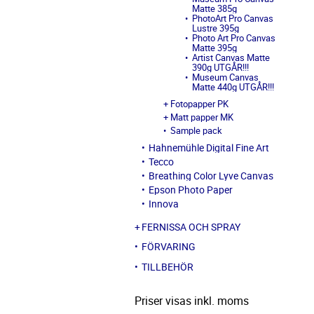
Matte 385g
PhotoArt Pro Canvas
Lustre 395g
Photo Art Pro Canvas
Matte 395g
Artist Canvas Matte
390g UTGÅR!!!
Museum Canvas
Matte 440g UTGÅR!!!
Fotopapper PK
Matt papper MK
Sample pack
Hahnemühle Digital Fine Art
Tecco
Breathing Color Lyve Canvas
Epson Photo Paper
Innova
FERNISSA OCH SPRAY
FÖRVARING
TILLBEHÖR
Priser visas inkl. moms