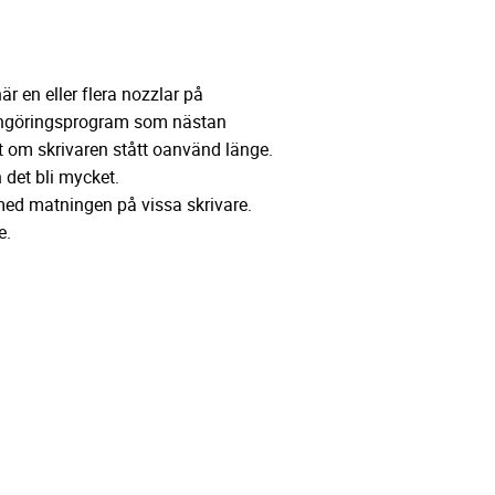
r en eller flera nozzlar på
t rengöringsprogram som nästan
lt om skrivaren stått oanvänd länge.
det bli mycket.
med matningen på vissa skrivare.
e.