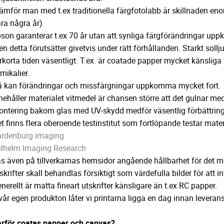
ämför man med t.ex traditionella färgfotolabb är skillnaden eno
ra några år)
son garanterar t.ex 70 år utan att synliga färgförändringar up
n detta förutsätter givetvis under rätt förhållanden. Starkt sol
rkorta tiden väsentligt. T.ex. är coatade papper mycket känsliga
mikalier.
 kan förändringar och missfärgningar uppkomma mycket fort.
nehåller materialet vitmedel är chansen större att det gulnar med
ntering bakom glas med UV-skydd medför väsentlig förbättring
t finns flera oberoende testinstitut som fortlöpande testar mater
rdenburg imaging
lhelm Imaging Research
s även på tillverkarnas hemsidor angående hållbarhet för det ma
skrifter skall behandlas försiktigt som värdefulla bilder för att
nerellt är matta fineart utskrifter känsligare än t.ex RC papper.
 vår egen produkton låter vi printarna ligga en dag innan leveran
rför coatas papper och canvas?