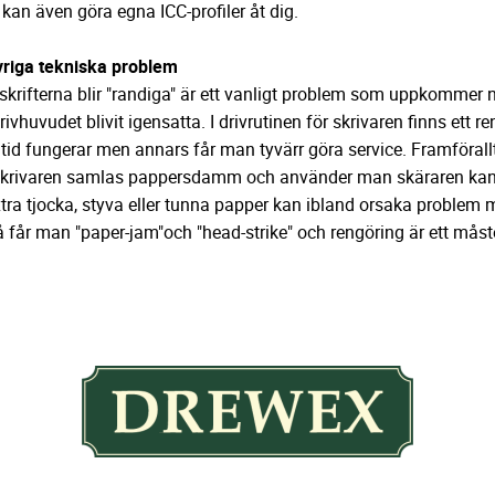
 kan även göra egna ICC-profiler åt dig.
riga tekniska problem
skrifterna blir "randiga" är ett vanligt problem som uppkommer nä
rivhuvudet blivit igensatta. I drivrutinen för skrivaren finns et
ltid fungerar men annars får man tyvärr göra service. Framföral
skrivaren samlas pappersdamm och använder man skäraren kan 
tra tjocka, styva eller tunna papper kan ibland orsaka problem 
 får man "paper-jam"och "head-strike" och rengöring är ett måst