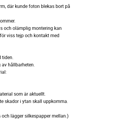
rm, där kunde foton blekas bort på
pkommer.
ljus och olämplig montering kan
 för viss tejp och kontakt med
 tiden.
 av hållbarheten.
ial:
terial som är aktuellt.
 inte skador i ytan skall uppkomma.
s och lägger silkespapper mellan.)