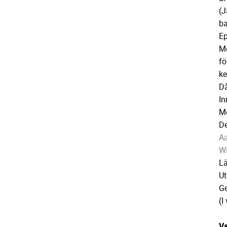
(J
ba
Ep
Me
fö
ke
Då
In
Mo
De
Aa
Wi
Lä
Ut
Ge
(I
Va