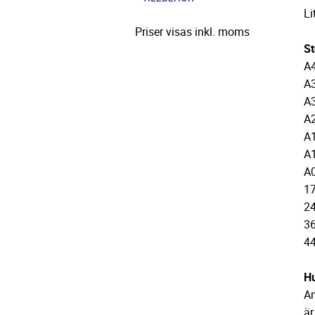
Li
Priser visas inkl. moms
St
A4
A3
A3
A2
A1
A1
A0
17
24
36
44
Hu
A
är