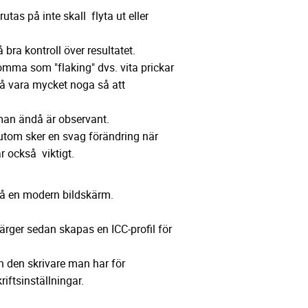
utas på inte skall flyta ut eller
bra kontroll över resultatet.
omma som "flaking" dvs. vita prickar
å vara mycket noga så att
 man ändå är observant.
sutom sker en svag förändring när
r också viktigt.
 på en modern bildskärm.
ärger sedan skapas en ICC-profil för
ch den skrivare man har för
iftsinställningar.