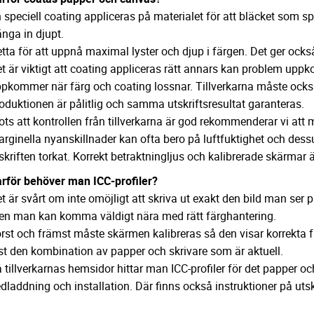
 speciell coating appliceras på materialet för att bläcket som spr
änga in djupt.
tta för att uppnå maximal lyster och djup i färgen. Det ger också 
t är viktigt att coating appliceras rätt annars kan problem uppk
pkommer när färg och coating lossnar. Tillverkarna måste ocks
oduktionen är pålitlig och samma utskriftsresultat garanteras.
ots att kontrollen från tillverkarna är god rekommenderar vi att
rginella nyanskillnader kan ofta bero på luftfuktighet och des
skriften torkat. Korrekt betraktningljus och kalibrerade skärmar ä
rför behöver man ICC-profiler?
t är svårt om inte omöjligt att skriva ut exakt den bild man ser
n man kan komma väldigt nära med rätt färghantering.
rst och främst måste skärmen kalibreras så den visar korrekta f
st den kombination av papper och skrivare som är aktuell.
 tillverkarnas hemsidor hittar man ICC-profiler för det papper o
dladdning och installation. Där finns också instruktioner på utskr