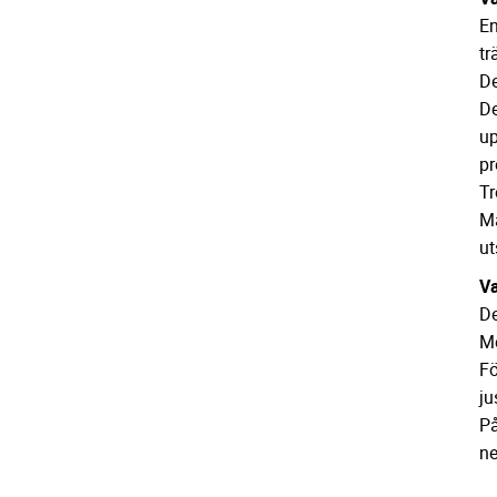
En
tr
De
De
up
pr
Tr
Ma
ut
Va
De
Me
Fö
ju
På
ne