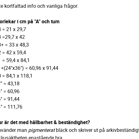
te kortfattad info och vanliga frågor:
orlekar i cm på "A" och tum
 = 21 x 29,7
 =29,7 x 42
+ = 33 x 48,3
 = 42 x 59,4
 = 59,4 x 84,1
+(24"x36") = 60,96 x 91,44
 = 84,1 x 118,1
" = 43,18
" = 60,96
" = 91,44
" = 111,76
r är det med hållbarhet & beständighet?
nvänder man
pigmenterat
bläck och skriver ut på arkivbeständig
 ljusäktheten enastående bra.