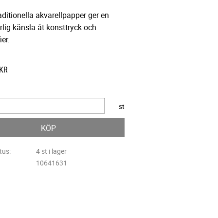
aditionella akvarellpapper ger en
lig känsla åt konsttryck och
ier.
KR
st
KÖP
tus
4 st i lager
10641631