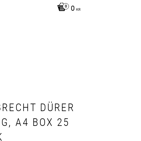
0
KR
BRECHT DÜRER
G, A4 BOX 25
K