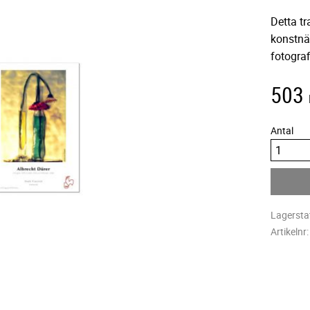
Detta tr
konstnär
fotograf
503
Antal
Lagersta
Artikelnr