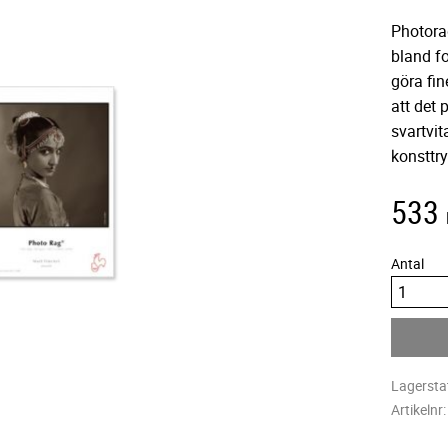
Photora
bland fo
göra fin
att det 
svartvit
konsttry
533
Antal
Lagersta
Artikelnr