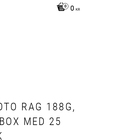
0
KR
OTO RAG 188G,
 BOX MED 25
K