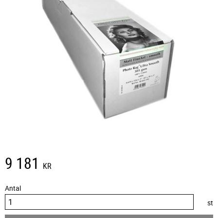
9 181
KR
Antal
st