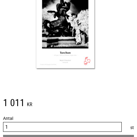
1 011
KR
Antal
st